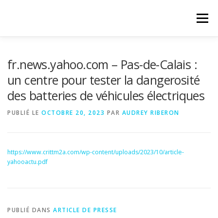
Aller
au
Menu
contenu
fr.news.yahoo.com – Pas-de-Calais :
un centre pour tester la dangerosité
des batteries de véhicules électriques
PUBLIÉ LE
OCTOBRE 20, 2023
PAR
AUDREY RIBERON
https://www.crittm2a.com/wp-content/uploads/2023/10/article-
yahooactu.pdf
PUBLIÉ DANS
ARTICLE DE PRESSE