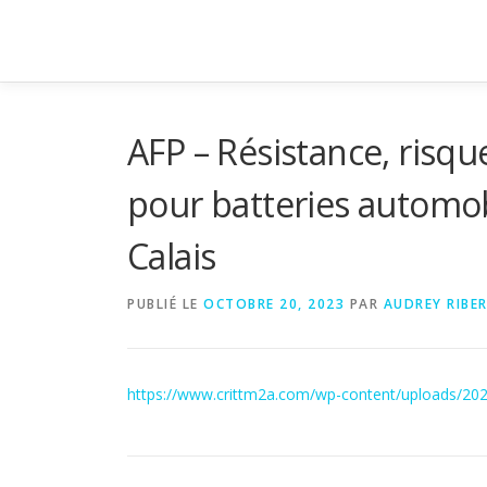
Aller
au
contenu
AFP – Résistance, risqu
pour batteries automob
Calais
PUBLIÉ LE
OCTOBRE 20, 2023
PAR
AUDREY RIBE
https://www.crittm2a.com/wp-content/uploads/2023