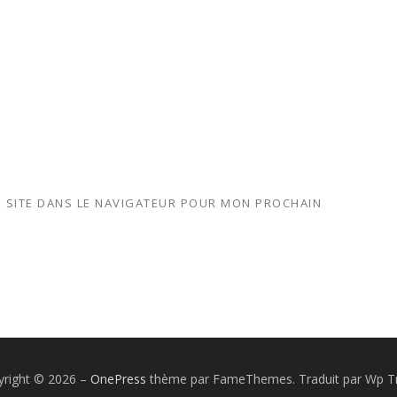
 SITE DANS LE NAVIGATEUR POUR MON PROCHAIN
yright © 2026
–
OnePress
thème par FameThemes. Traduit par Wp Tr